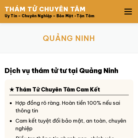
Skip
THÁM TỬ CHUYÊN TÂM
to
Menu
content
Uy Tín – Chuyên Nghiệp – Bảo Mật -Tận Tâm
TRANG CHỦ
GIỚI THIỆU
DỊCH VỤ
QUẢNG NINH
QUY TRÌNH
BẢNG GIÁ
CHI NHÁNH CÔNG TY
Dịch vụ thám tử tư tại Quảng Ninh
LIÊN HỆ
★ Thám Tử Chuyên Tâm Cam Kết
Hợp đồng rõ ràng. Hoàn tiền 100% nếu sai
thông tin
Cam kết tuyệt đối bảo mật, an toàn, chuyên
nghiệp