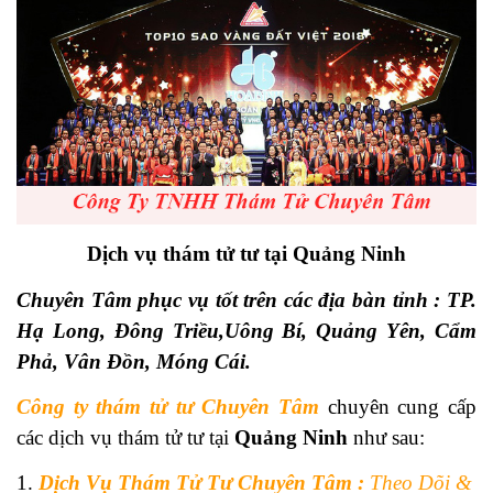
Dịch vụ thám tử tư tại Quảng Ninh
Chuyên Tâm phục vụ tốt trên các địa bàn tỉnh : TP.
Hạ Long, Đông Triều,Uông Bí, Quảng Yên, Cẩm
Phả, Vân Đồn, Móng Cái.
Công ty thám tử tư Chuyên Tâm
chuyên cung cấp
các dịch vụ thám tử tư tại
Quảng Ninh
như sau:
1.
Dịch Vụ Thám Tử Tư Chuyên Tâm :
Theo Dõi &