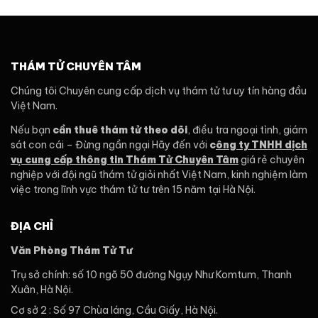
THÁM TỬ CHUYÊN TÂM
Chúng tôi Chuyên cung cấp dịch vụ thám tử tư uy tín hàng đầu
Việt Nam.
Nếu bạn
cần thuê thám tử theo dõi
, điều tra ngoại tình, giám
sát con cái – Đừng ngần ngại Hãy đến với
c
ông ty TNHH dịch
vụ cung cấp thông tin Thám Tử Chuyên Tâm
giá rẻ chuyên
nghiệp với đội ngũ thám tử giỏi nhất Việt Nam, kinh nghiệm làm
việc trong lĩnh vực thám tử tư trên 15 năm tại Hà Nội.
ĐỊA CHỈ
Văn Phòng Thám Tử Tư
Trụ sở chính: số 10 ngõ 50 đường Ngụy Như Komtum, Thanh
Xuân, Hà Nội.
Cơ sở 2 : Số 97 Chùa láng, Cầu Giấy, Hà Nội.