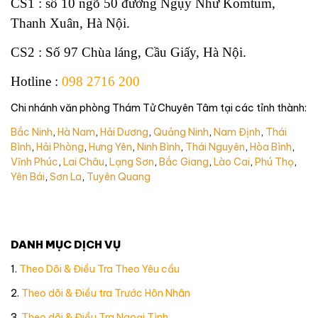
CS1 : số 10 ngõ 50 đường Ngụy Như Komtum,
Thanh Xuân, Hà Nội.
CS2 : Số 97 Chùa láng, Cầu Giấy, Hà Nội.
Hotline
:
098 2716 200
Chi nhánh văn phòng Thám Tử Chuyên Tâm tại các tỉnh thành:
Bắc Ninh
,
Hà Nam
,
Hải Dương
,
Quảng Ninh
,
Nam Định
,
Thái
Bình
,
Hải Phòng
,
Hưng Yên
,
Ninh Bình
,
Thái Nguyên
,
Hòa Bình
,
Vĩnh Phúc
,
Lai Châu
,
Lạng Sơn
,
Bắc Giang
,
Lào Cai
,
Phú Thọ
,
Yên Bái
,
Sơn La
,
Tuyên Quang
DANH MỤC DỊCH VỤ
1.
Theo Dõi & Điều Tra Theo Yêu cầu
2.
Theo dõi & Điều tra Trước Hôn Nhân
3.
Theo dõi & Điều Tra Ngoại Tình