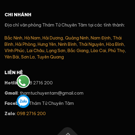
CHI NHÁNH
Địa chỉ văn phòng Thám Tử Chuyên Tâm tại các tỉnh thành:
Bắc Ninh
,
Hà Nam
,
Hải Dương
,
Quảng Ninh
,
Nam Định
,
Thái
Bình
,
Hải Phòng
,
Hưng Yên
,
Ninh Bình
,
Thái Nguyên
,
Hòa Bình
,
Vĩnh Phúc
,
Lai Châu
,
Lạng Sơn
,
Bắc Giang
,
Lào Cai
,
Phú Thọ
,
Yên Bái
,
Sơn La
,
Tuyên Quang
LIÊN HỆ
Hotline
: 098 2716 200
Gmail
: thamtuchuyentam@gmail.com
Facebook
: Thám Tử Chuyên Tâm
Zalo
:
098 2716 200