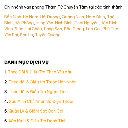
Chi nhánh văn phòng Thám Tử Chuyên Tâm tại các tỉnh thành:
Bắc Ninh
,
Hà Nam
,
Hải Dương
,
Quảng Ninh
,
Nam Định
,
Thái
Bình
,
Hải Phòng
,
Hưng Yên
,
Ninh Bình
,
Thái Nguyên
,
Hòa Bình
,
Vĩnh Phúc
,
Lai Châu
,
Lạng Sơn
,
Bắc Giang
,
Lào Cai
,
Phú Thọ
,
Yên Bái
,
Sơn La
,
Tuyên Quang
DANH MỤC DỊCH VỤ
1.
Theo Dõi & Điều Tra Theo Yêu cầu
2.
Theo dõi & Điều tra Trước Hôn Nhân
3.
Theo dõi & Điều Tra Ngoại Tình
4.
Xác Minh Chủ Nhân Số Điện Thoại
5.
Quản Lý & Giám Sát Con Cái
6.
Xác Minh & Điều Tra Danh Tính