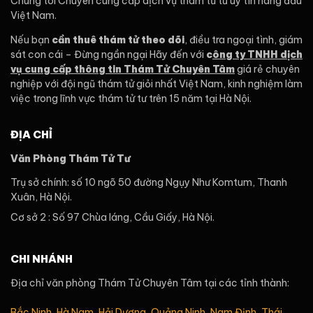
Chúng tôi Chuyên cung cấp dịch vụ thám tử tư uy tín hàng đầu
Việt Nam.
Nếu bạn
cần thuê thám tử theo dõi
, điều tra ngoại tình, giám
sát con cái – Đừng ngần ngại Hãy đến với
c
ông ty TNHH dịch
vụ cung cấp thông tin Thám Tử Chuyên Tâm
giá rẻ chuyên
nghiệp với đội ngũ thám tử giỏi nhất Việt Nam, kinh nghiệm làm
việc trong lĩnh vực thám tử tư trên 15 năm tại Hà Nội.
ĐỊA CHỈ
Văn Phòng Thám Tử Tư
Trụ sở chính: số 10 ngõ 50 đường Ngụy Như Komtum, Thanh
Xuân, Hà Nội.
Cơ sở 2 : Số 97 Chùa láng, Cầu Giấy, Hà Nội.
CHI NHÁNH
Địa chỉ văn phòng Thám Tử Chuyên Tâm tại các tỉnh thành:
Bắc Ninh
,
Hà Nam
,
Hải Dương
,
Quảng Ninh
,
Nam Định
,
Thái