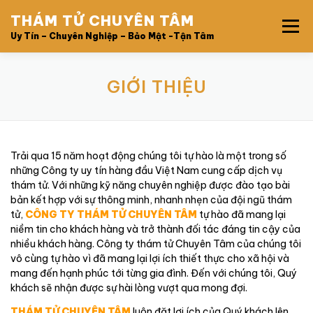
Skip
THÁM TỬ CHUYÊN TÂM
to
Menu
content
Uy Tín – Chuyên Nghiệp – Bảo Mật -Tận Tâm
TRANG CHỦ
GIỚI THIỆU
DỊCH VỤ
GIỚI THIỆU
QUY TRÌNH
BẢNG GIÁ
CHI NHÁNH CÔNG TY
Trải qua 15 năm hoạt động chúng tôi tự hào là một trong số
những Công ty uy tín hàng đầu Việt Nam cung cấp dịch vụ
LIÊN HỆ
thám tử. Với những kỹ năng chuyên nghiệp được đào tạo bài
bản kết hợp với sự thông minh, nhanh nhẹn của đội ngũ thám
tử,
CÔNG TY THÁM TỬ CHUYÊN TÂM
tự hào đã mang lại
niềm tin cho khách hàng và trở thành đối tác đáng tin cậy của
nhiều khách hàng. Công ty thám tử Chuyên Tâm của chúng tôi
vô cùng tự hào vì đã mang lại lợi ích thiết thực
cho
xã hội và
mang đến hạnh phúc tới từng gia đình. Đến với chúng tôi, Quý
khách sẽ nhận được sự hài lòng vượt qua mong đợi.
THÁM TỬ CHUYÊN TÂM
luôn đặt lợi ích của Quý khách lên