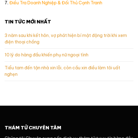
7.
Điều Tra Doanh Nghiệp & Đối Thủ Cạnh Tranh
TIN TỨC MỚI NHẤT
3 năm sau khi kết hôn, vợ phát hiện bí mật động trời khi xem
điện thoại chồng
10 lý do hàng đầu khiến phụ nữ ngoại tình
Tiểu tam đến tận nhà xin lỗi, còn cầu xin điều làm tôi uất
nghẹn
THÁM TỬ CHUYÊN TÂM