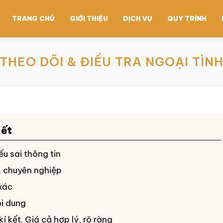
TRANG CHỦ
GIỚI THIỆU
DỊCH VỤ
QUY TRÌNH
THEO DÕI & ĐIỀU TRA NGOẠI TÌN
ết
u sai thông tin
, chuyên nghiệp
 xác
ội dung
kí kết. Giá cả hợp lý, rõ ràng