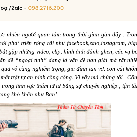
thoại/Zalo -
098.2716.200
ợc nhiều người quan tâm trong thời gian gần đây . Tro
ội phát triển rộng rãi như facebook,zalo,instagram, big
bắt gặp những video, clip, hình ảnh đánh ghen, các vụ b
vấn đề “ngoại tình” đang là vấn đề nan giải mà rất nhi
quả vô cùng nghiêm trọng, gia đình tan vỡ, con cái khô
 mất trật tự an ninh công cộng. Vì vậy mà chúng tôi– Cô
trong lĩnh vực thám tử tư bằng sự chuyên nghiệp , tận t
trạng khó khăn như Bạn!