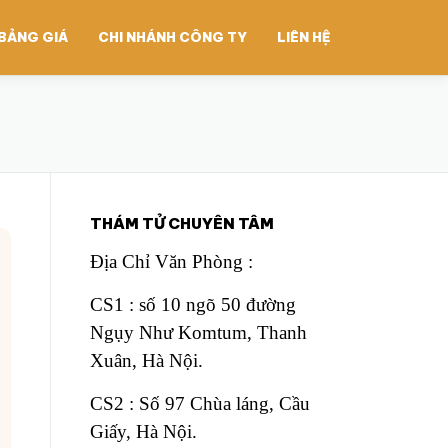
BẢNG GIÁ
CHI NHÁNH CÔNG TY
LIÊN HỆ
H
THÁM TỬ CHUYÊN TÂM
Địa Chỉ Văn Phòng :
CS1 : số 10 ngõ 50 đường
Ngụy Như Komtum, Thanh
Xuân, Hà Nội.
CS2 : Số 97 Chùa láng, Cầu
Giấy, Hà Nội.