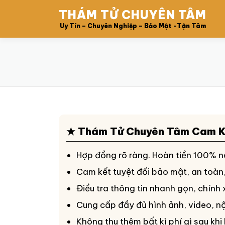
Skip
THÁM TỬ CHUYÊN TÂM
to
content
Uy Tín – Chuyên Nghiệp – Bảo Mật -Tận Tâm
★ Thám Tử Chuyên Tâm Cam K
Hợp đồng rõ ràng. Hoàn tiền 100% nế
Cam kết tuyệt đối bảo mật, an toàn
Điều tra thông tin nhanh gọn, chính
Cung cấp đầy đủ hình ảnh, video, n
Không thu thêm bất kì phí gì sau khi 