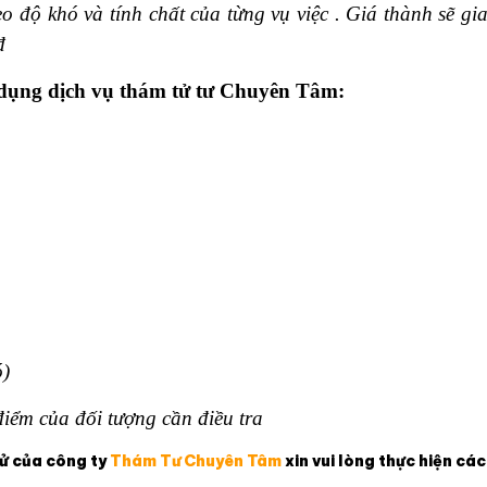
eo độ khó và tính chất của từng vụ việc . Giá thành sẽ gi
đ
 dụng dịch vụ thám tử tư Chuyên Tâm:
ó)
iểm của đối tượng cần điều tra
tử
của công ty
Thám Tư Chuyên Tâm
xin vu
i lòng thực hiện các