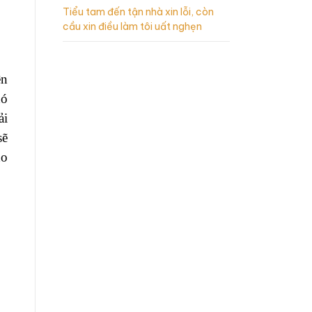
Tiểu tam đến tận nhà xin lỗi, còn
cầu xin điều làm tôi uất nghẹn
ên
hó
ải
sẽ
ho