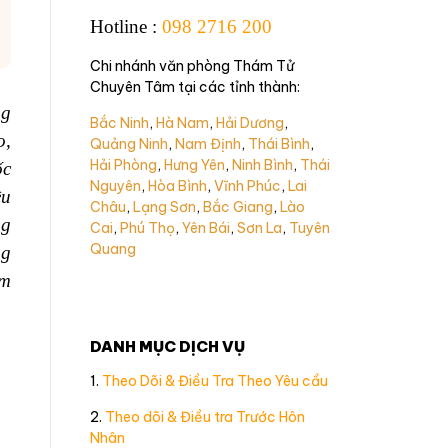
Hotline
:
098 2716 200
Chi nhánh văn phòng Thám Tử
Chuyên Tâm tại các tỉnh thành:
ng
Bắc Ninh
,
Hà Nam
,
Hải Dương
,
o,
Quảng Ninh
,
Nam Định
,
Thái Bình
,
Hải Phòng
,
Hưng Yên
,
Ninh Bình
,
Thái
ốc
Nguyên
,
Hòa Bình
,
Vĩnh Phúc
,
Lai
ều
Châu
,
Lạng Sơn
,
Bắc Giang
,
Lào
ng
Cai
,
Phú Thọ
,
Yên Bái
,
Sơn La
,
Tuyên
Quang
ng
âm
DANH MỤC DỊCH VỤ
1.
Theo Dõi & Điều Tra Theo Yêu cầu
2.
Theo dõi & Điều tra Trước Hôn
Nhân