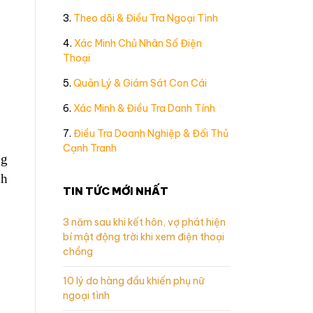
3.
Theo dõi & Điều Tra Ngoại Tình
4.
Xác Minh Chủ Nhân Số Điện
Thoại
5.
Quản Lý & Giám Sát Con Cái
6.
Xác Minh & Điều Tra Danh Tính
7.
Điều Tra Doanh Nghiệp & Đối Thủ
Cạnh Tranh
ng
nh
TIN TỨC MỚI NHẤT
3 năm sau khi kết hôn, vợ phát hiện
bí mật động trời khi xem điện thoại
chồng
10 lý do hàng đầu khiến phụ nữ
ngoại tình